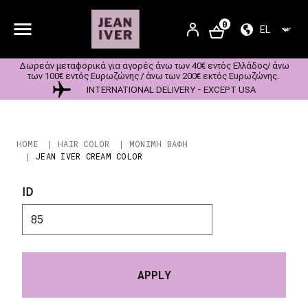
Παράκαμψη προς το κυρίως περιεχόμενο
User account m
0
SELECT YOU
SIGN
IN
Δωρεάν μεταφορικά για αγορές άνω των 40€ εντός Ελλάδος/ άνω
των 100€ εντός Ευρωζώνης / άνω των 200€ εκτός Ευρωζώνης.
INTERNATIONAL DELIVERY - EXCEPT USA
Breadcrumb
HOME
HAIR COLOR
ΜΟΝΙΜΗ ΒΑΦΗ
JEAN IVER CREAM COLOR
ID