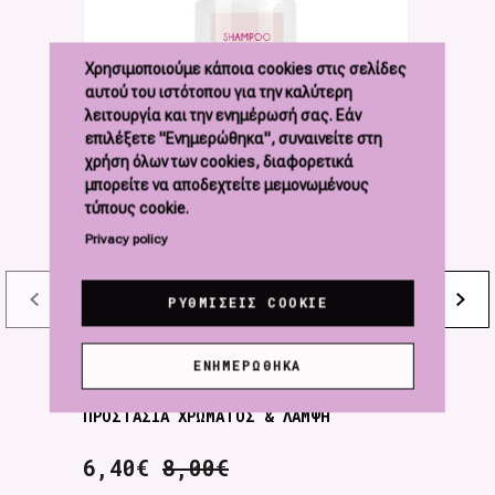
Χρησιμοποιούμε κάποια cookies στις σελίδες
αυτού του ιστότοπου για την καλύτερη
λειτουργία και την ενημέρωσή σας. Εάν
επιλέξετε "Ενημερώθηκα", συναινείτε στη
χρήση όλων των cookies, διαφορετικά
μπορείτε να αποδεχτείτε μεμονωμένους
τύπους cookie.
Privacy policy
ΡΥΘΜΊΣΕΙΣ COOKIE
JEAN IVER Shampoo Color
J
ΕΝΗΜΕΡΏΘΗΚΑ
Protection & Glow 300ml
P
ΠΡΟΣΤΑΣΙΑ ΧΡΩΜΑΤΟΣ & ΛΑΜΨΗ
Π
6,40€
8,00€
9