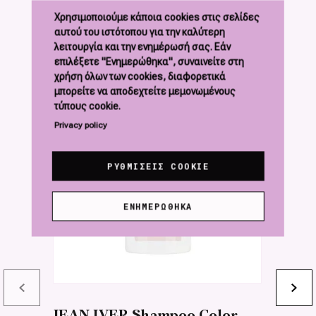
Χρησιμοποιούμε κάποια cookies στις σελίδες
αυτού του ιστότοπου για την καλύτερη
λειτουργία και την ενημέρωσή σας. Εάν
επιλέξετε "Ενημερώθηκα", συναινείτε στη
χρήση όλων των cookies, διαφορετικά
μπορείτε να αποδεχτείτε μεμονωμένους
τύπους cookie.
Privacy policy
ΡΥΘΜΊΣΕΙΣ COOKIE
ΕΝΗΜΕΡΏΘΗΚΑ
JEAN IVER Shampoo Color
J