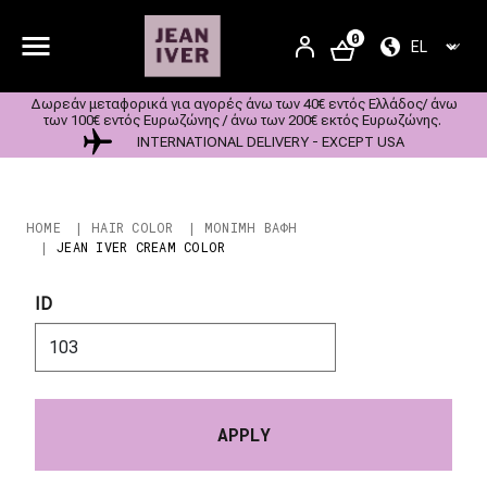
Παράκαμψη προς το κυρίως περιεχόμενο
User account m
0
SELECT YOU
SIGN
IN
Δωρεάν μεταφορικά για αγορές άνω των 40€ εντός Ελλάδος/ άνω
των 100€ εντός Ευρωζώνης / άνω των 200€ εκτός Ευρωζώνης.
INTERNATIONAL DELIVERY - EXCEPT USA
Breadcrumb
HOME
HAIR COLOR
ΜΟΝΙΜΗ ΒΑΦΗ
JEAN IVER CREAM COLOR
ID