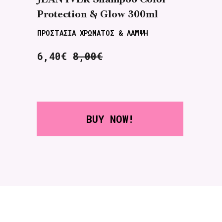
Protection & Glow 300ml
P
ΠΡΟΣΤΑΣΙΑ ΧΡΩΜΑΤΟΣ & ΛΑΜΨΗ
Π
6,40€
8,00€
9
BUY NOW!