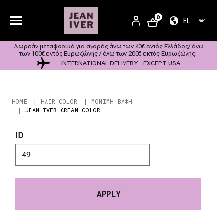
Παράκαμψη προς το κυρίως περιεχόμενο
User account m
0
SELECT YOU
SIGN
IN
Δωρεάν μεταφορικά για αγορές άνω των 40€ εντός Ελλάδος/ άνω
των 100€ εντός Ευρωζώνης / άνω των 200€ εκτός Ευρωζώνης.
INTERNATIONAL DELIVERY - EXCEPT USA
Breadcrumb
HOME
HAIR COLOR
ΜΟΝΙΜΗ ΒΑΦΗ
JEAN IVER CREAM COLOR
ID