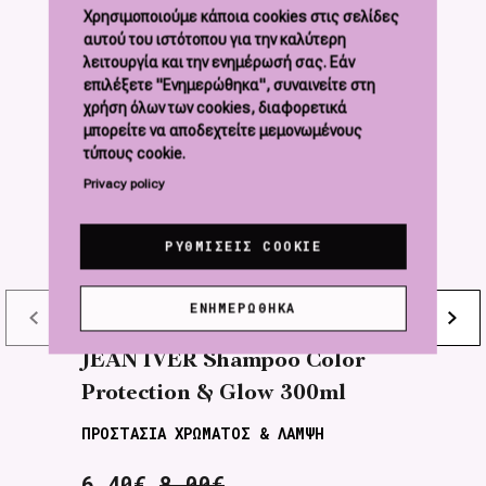
Χρησιμοποιούμε κάποια cookies στις σελίδες
αυτού του ιστότοπου για την καλύτερη
λειτουργία και την ενημέρωσή σας. Εάν
επιλέξετε "Ενημερώθηκα", συναινείτε στη
χρήση όλων των cookies, διαφορετικά
μπορείτε να αποδεχτείτε μεμονωμένους
τύπους cookie.
Privacy policy
ΡΥΘΜΊΣΕΙΣ COOKIE
ΕΝΗΜΕΡΏΘΗΚΑ
JEAN IVER Shampoo Color
J
Protection & Glow 300ml
P
ΠΡΟΣΤΑΣΙΑ ΧΡΩΜΑΤΟΣ & ΛΑΜΨΗ
Π
6,40€
8,00€
9